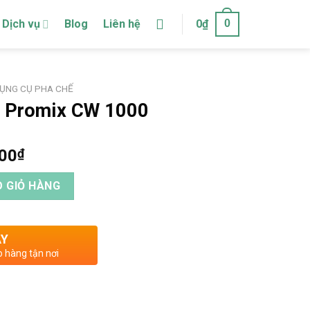
Dịch vụ
Blog
Liên hệ
0
₫
0
ỤNG CỤ PHA CHẾ
ơi Promix CW 1000
000
₫
000 số lượng
 GIỎ HÀNG
AY
o hàng tận nơi