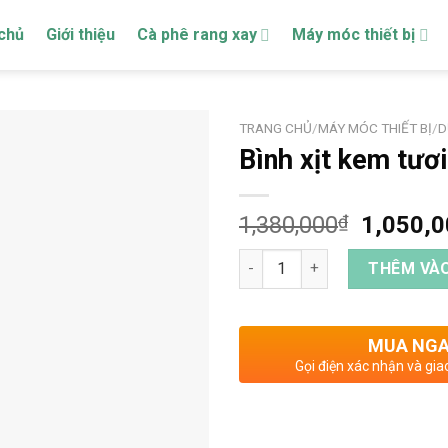
chủ
Giới thiệu
Cà phê rang xay
Máy móc thiết bị
TRANG CHỦ
/
MÁY MÓC THIẾT BỊ
/
D
Bình xịt kem tư
1,380,000
₫
1,050,
Bình xịt kem tươi Promix CW 1
THÊM VÀO
MUA NG
Gọi điện xác nhận và gia