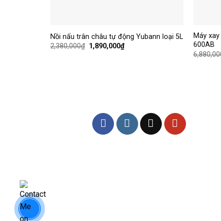
+
+
Máy xay
Nồi nấu trân châu tự động Yubann loại 5L
600AB
2,380,000
₫
1,890,000
₫
6,880,00