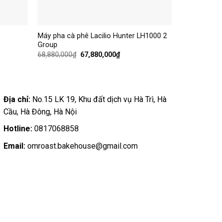
+
+
Máy pha cà phê Lacilio Hunter LH1000 2
Máy pha cà 
Group
(La500) 1 G
68,880,000
₫
67,880,000
₫
58,880,000
₫
Địa chỉ:
No.15 LK 19, Khu đất dịch vụ Hà Trì, Hà
Cầu, Hà Đông, Hà Nội
Hotline:
0817068858
Email:
omroast.bakehouse@gmail.com