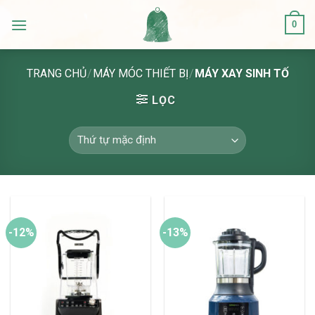
Skip
0
to
content
TRANG CHỦ
/
MÁY MÓC THIẾT BỊ
/
MÁY XAY SINH TỐ
LỌC
-12%
-13%