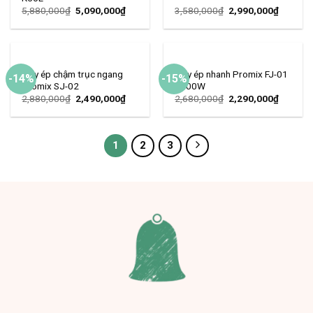
5,880,000
₫
5,090,000
₫
3,580,000
₫
2,990,000
₫
Máy ép chậm trục ngang
Máy ép nhanh Promix FJ-01
-14%
-15%
Promix SJ-02
1000W
2,880,000
₫
2,490,000
₫
2,680,000
₫
2,290,000
₫
1
2
3