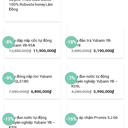
100% Robusta honey Lâm
Đồng
Máy dập nắp cốc tự động
Máy đảo trà Yubann YB-
-8%
-18%
Yubann YB-95A
T718
12,880,000
₫
11,900,000
₫
3,880,000
₫
3,190,000
₫
Máy đóng nắp lon Yubann
Máy đun nước tự động
-9%
-7%
YB-QLS180
chuyên nghiệp Yubann YB –
K30L
7,580,000
₫
6,890,000
₫
4,280,000
₫
3,990,000
₫
Máy đun nước tự động
Máy ép chậm Promix SJ-06
-13%
-16%
chuyên nghiệp Yubann YB –
K50L