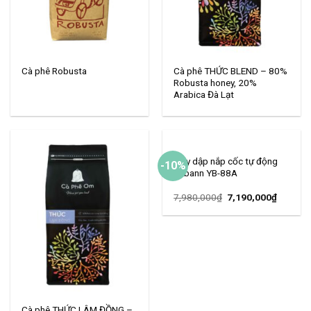
Cà phê THỨC BLEND – 80%
Cà phê Robusta
Robusta honey, 20%
Arabica Đà Lạt
Máy dập nắp cốc tự động
-10%
Yubann YB-88A
7,980,000
₫
7,190,000
₫
Cà phê THỨC LÂM ĐỒNG –