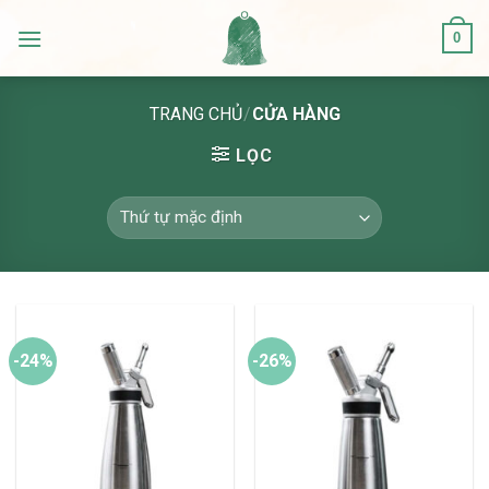
Skip
0
to
content
TRANG CHỦ
/
CỬA HÀNG
LỌC
-24%
-26%