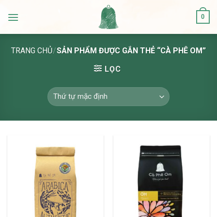
Skip
0
to
content
TRANG CHỦ
/
SẢN PHẨM ĐƯỢC GẮN THẺ “CÀ PHÊ OM”
LỌC